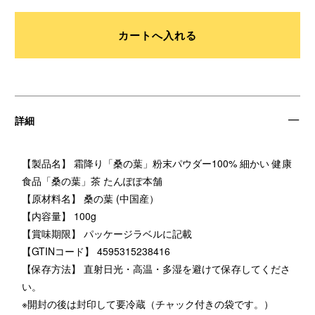
詳細
【製品名】 霜降り「桑の葉」粉末パウダー100% 細かい 健康
食品「桑の葉」茶 たんぽぽ本舗
【原材料名】 桑の葉 (中国産）
【内容量】 100g
【賞味期限】 パッケージラベルに記載
【GTINコード】 4595315238416
【保存方法】 直射日光・高温・多湿を避けて保存してくださ
い。
※開封の後は封印して要冷蔵（チャック付きの袋です。）