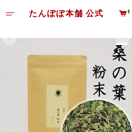
たんぽぽ本舗 公式
0