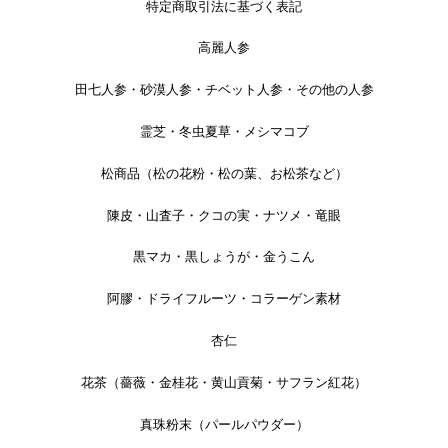
特定商取引法に基づく表記
高麗人参
田七人参・砂漠人参・チベット人参・その他の人参
霊芝・冬虫夏草・メシマコブ
松商品（松の花粉・松の葉、お松茶など）
陳皮・山査子・クコの実・ナツメ・竜眼
黒マカ・黒しょうが・金うこん
阿膠・ドライフルーツ・コラーゲン素材
杏仁
花茶（薔薇・金桂花・黄山貢菊・サフラン紅花）
真珠粉末（パールパウダー）